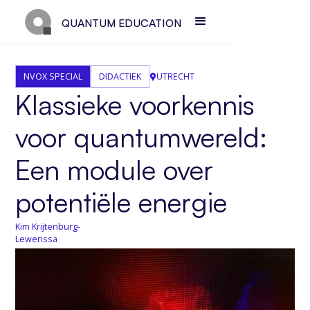
QUANTUM EDUCATION
NVOX SPECIAL
DIDACTIEK
UTRECHT
Klassieke voorkennis
voor quantumwereld:
Een module over
potentiële energie
Kim Krijtenburg-
Lewerissa