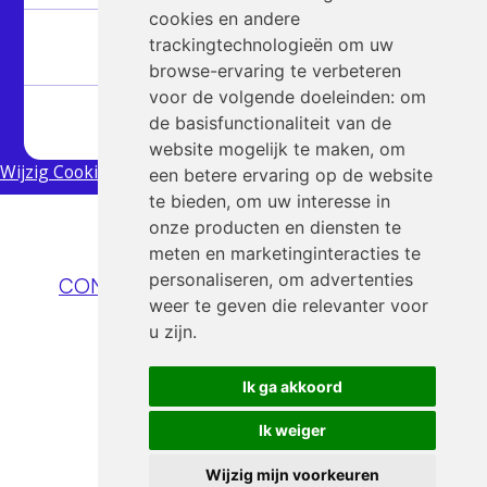
cookies en andere
Partners
trackingtechnologieën om uw
browse-ervaring te verbeteren
voor de volgende doeleinden:
om
Artikelen
de basisfunctionaliteit van de
website mogelijk te maken
,
om
Wijzig Cookies
een betere ervaring op de website
te bieden
,
om uw interesse in
onze producten en diensten te
meten en marketinginteracties te
Nog vragen?
personaliseren
,
om advertenties
CONTACT@QUANTUMEDUCATION.NL
weer te geven die relevanter voor
u zijn
.
Ik ga akkoord
Ik weiger
Wijzig mijn voorkeuren