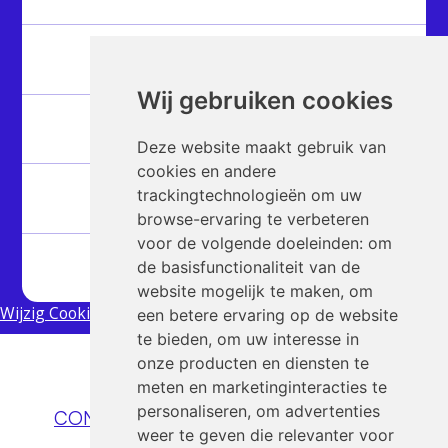
Over
Wij gebruiken cookies
Hubs
Deze website maakt gebruik van
cookies en andere
Partners
trackingtechnologieën om uw
browse-ervaring te verbeteren
voor de volgende doeleinden:
om
Artikelen
de basisfunctionaliteit van de
website mogelijk te maken
,
om
Wijzig Cookies
een betere ervaring op de website
te bieden
,
om uw interesse in
onze producten en diensten te
meten en marketinginteracties te
Nog vragen?
personaliseren
,
om advertenties
CONTACT@QUANTUMEDUCATION.NL
weer te geven die relevanter voor