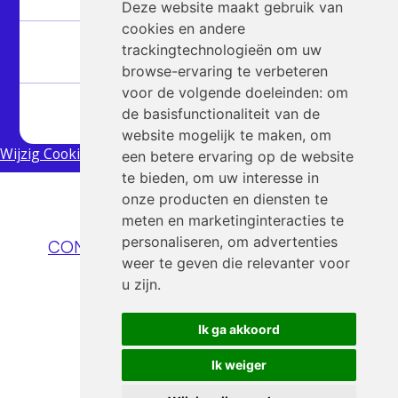
Deze website maakt gebruik van
cookies en andere
Partners
trackingtechnologieën om uw
browse-ervaring te verbeteren
voor de volgende doeleinden:
om
Artikelen
de basisfunctionaliteit van de
website mogelijk te maken
,
om
Wijzig Cookies
een betere ervaring op de website
te bieden
,
om uw interesse in
onze producten en diensten te
meten en marketinginteracties te
Nog vragen?
personaliseren
,
om advertenties
CONTACT@QUANTUMEDUCATION.NL
weer te geven die relevanter voor
u zijn
.
Ik ga akkoord
Ik weiger