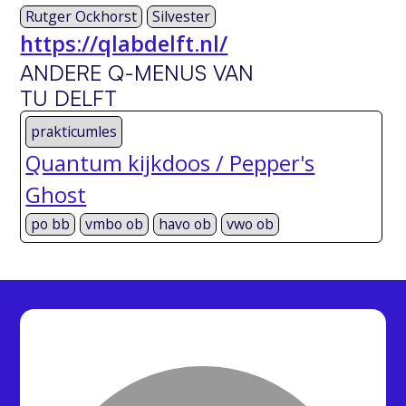
Rutger Ockhorst
Silvester
https://qlabdelft.nl/
ANDERE Q-MENUS VAN
TU DELFT
prakticumles
Quantum kijkdoos / Pepper's
Ghost
po bb
vmbo ob
havo ob
vwo ob